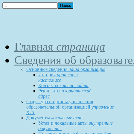
Главная
страница
Сведения об образоват
Основные сведения
наша организация
История
прошлое и
настоящее
Контакты
как нас найти
Реквизиты
и юридический
адрес
Структура и органы управления
образовательной организацией
управление
КТТ
Документы
локальные акты
Устав и локальные акты
внутренние
документы
Информационная безопасность
док-