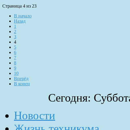
Страница 4 из 23
В начало
Назад
1
2
3
4
5
6
7
8
9
10
Вперёд
В конец
Сегодня: Суббота
Новости
Жизнь техникума