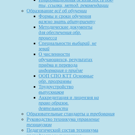
ты, ссылки, метод. рекомендации
Образование
всё об обучении
Формы и сроки обучения
важно знать абитуриенту
Методические документы
для обеспечения обр.
процесса
Специальности
выбирай, не
зевай
О численности
обучающихся, результатах
приёма и перевода
информация о приёме
ООП СПО КТТ
Основные
обр. программы
Трудоустройство
выпускников
Аккредитация и лицензия
на
право образов.
деятельности
Образовательные стандарты
и требования
Руководство техникума
управление
техникумом
Педагогический состав техникума