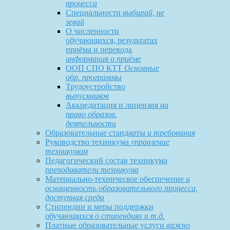
процесса
Специальности
выбирай, не
зевай
О численности
обучающихся, результатах
приёма и перевода
информация о приёме
ООП СПО КТТ
Основные
обр. программы
Трудоустройство
выпускников
Аккредитация и лицензия
на
право образов.
деятельности
Образовательные стандарты
и требования
Руководство техникума
управление
техникумом
Педагогический состав техникума
преподаватели техникума
Материально-техническое обеспечение
и
оснащенность образовательного процесса,
доступная среда
Стипендии и меры поддержки
обучающихся
о стипендиях и т.д.
Платные образовательные услуги
важно