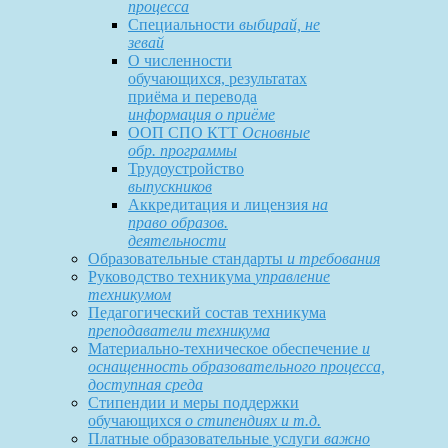
процесса
Специальности
выбирай, не
зевай
О численности
обучающихся, результатах
приёма и перевода
информация о приёме
ООП СПО КТТ
Основные
обр. программы
Трудоустройство
выпускников
Аккредитация и лицензия
на
право образов.
деятельности
Образовательные стандарты
и требования
Руководство техникума
управление
техникумом
Педагогический состав техникума
преподаватели техникума
Материально-техническое обеспечение
и
оснащенность образовательного процесса,
доступная среда
Стипендии и меры поддержки
обучающихся
о стипендиях и т.д.
Платные образовательные услуги
важно