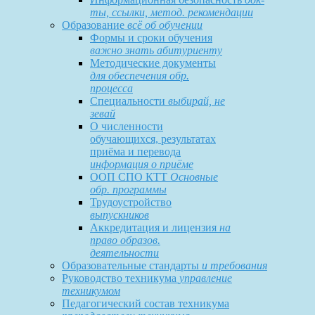
ты, ссылки, метод. рекомендации
Образование
всё об обучении
Формы и сроки обучения
важно знать абитуриенту
Методические документы
для обеспечения обр.
процесса
Специальности
выбирай, не
зевай
О численности
обучающихся, результатах
приёма и перевода
информация о приёме
ООП СПО КТТ
Основные
обр. программы
Трудоустройство
выпускников
Аккредитация и лицензия
на
право образов.
деятельности
Образовательные стандарты
и требования
Руководство техникума
управление
техникумом
Педагогический состав техникума