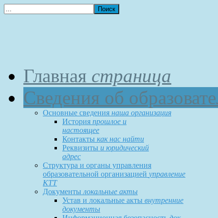
Главная
страница
Сведения об образоват
Основные сведения
наша организация
История
прошлое и
настоящее
Контакты
как нас найти
Реквизиты
и юридический
адрес
Структура и органы управления
образовательной организацией
управление
КТТ
Документы
локальные акты
Устав и локальные акты
внутренние
документы
Информационная безопасность
док-