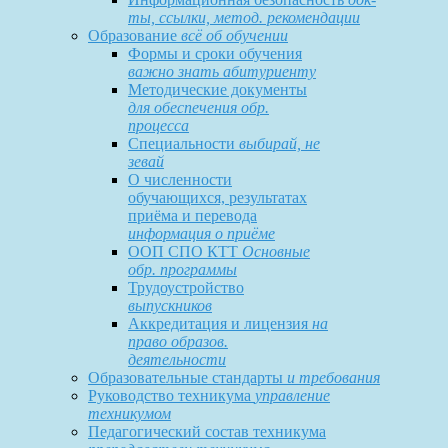
ты, ссылки, метод. рекомендации
Образование
всё об обучении
Формы и сроки обучения
важно знать абитуриенту
Методические документы
для обеспечения обр.
процесса
Специальности
выбирай, не
зевай
О численности
обучающихся, результатах
приёма и перевода
информация о приёме
ООП СПО КТТ
Основные
обр. программы
Трудоустройство
выпускников
Аккредитация и лицензия
на
право образов.
деятельности
Образовательные стандарты
и требования
Руководство техникума
управление
техникумом
Педагогический состав техникума