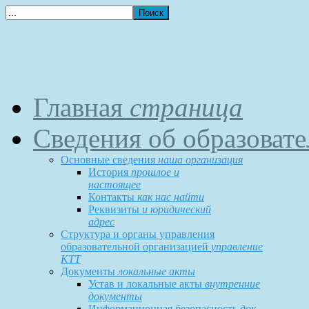
Главная
страница
Сведения об образоват
Основные сведения
наша организация
История
прошлое и
настоящее
Контакты
как нас найти
Реквизиты
и юридический
адрес
Структура и органы управления
образовательной организацией
управление
КТТ
Документы
локальные акты
Устав и локальные акты
внутренние
документы
Информационная безопасность
док-