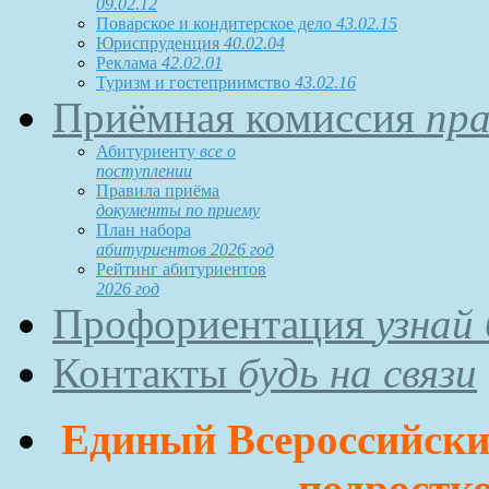
09.02.12
Поварское и кондитерское дело
43.02.15
Юриспруденция
40.02.04
Реклама
42.02.01
Туризм и гостеприимство
43.02.16
Приёмная комиссия
пра
Абитуриенту
все о
поступлении
Правила приёма
документы по приему
План набора
абитуриентов 2026 год
Рейтинг абитуриентов
2026 год
Профориентация
узнай
Контакты
будь на связи
Единый Всероссийский
подростко