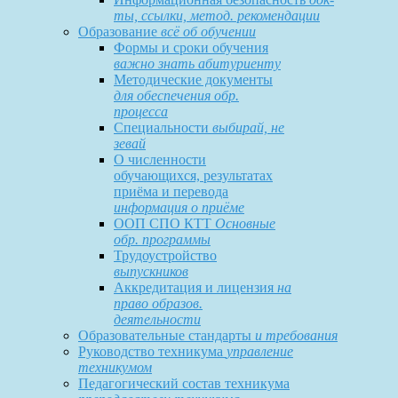
ты, ссылки, метод. рекомендации
Образование
всё об обучении
Формы и сроки обучения
важно знать абитуриенту
Методические документы
для обеспечения обр.
процесса
Специальности
выбирай, не
зевай
О численности
обучающихся, результатах
приёма и перевода
информация о приёме
ООП СПО КТТ
Основные
обр. программы
Трудоустройство
выпускников
Аккредитация и лицензия
на
право образов.
деятельности
Образовательные стандарты
и требования
Руководство техникума
управление
техникумом
Педагогический состав техникума