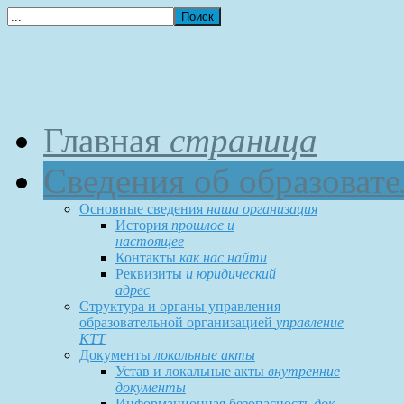
Главная
страница
Сведения об образоват
Основные сведения
наша организация
История
прошлое и
настоящее
Контакты
как нас найти
Реквизиты
и юридический
адрес
Структура и органы управления
образовательной организацией
управление
КТТ
Документы
локальные акты
Устав и локальные акты
внутренние
документы
Информационная безопасность
док-