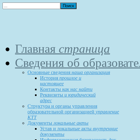
Главная
страница
Сведения об образоват
Основные сведения
наша организация
История
прошлое и
настоящее
Контакты
как нас найти
Реквизиты
и юридический
адрес
Структура и органы управления
образовательной организацией
управление
КТТ
Документы
локальные акты
Устав и локальные акты
внутренние
документы
Информационная безопасность
док-