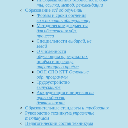
ты, ссылки, метод. рекомендации
Образование
всё об обучении
Формы и сроки обучения
важно знать абитуриенту
Методические документы
для обеспечения обр.
процесса
Специальности
выбирай, не
зевай
О численности
обучающихся, результатах
приёма и перевода
информация о приёме
ООП СПО КТТ
Основные
обр. программы
Трудоустройство
выпускников
Аккредитация и лицензия
на
право образов.
деятельности
Образовательные стандарты
и требования
Руководство техникума
управление
техникумом
Педагогический состав техникума