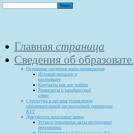
Главная
страница
Сведения об образоват
Основные сведения
наша организация
История
прошлое и
настоящее
Контакты
как нас найти
Реквизиты
и юридический
адрес
Структура и органы управления
образовательной организацией
управление
КТТ
Документы
локальные акты
Устав и локальные акты
внутренние
документы
Информационная безопасность
док-