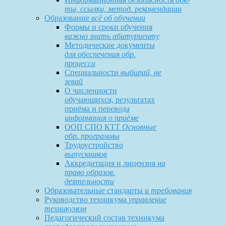
ты, ссылки, метод. рекомендации
Образование
всё об обучении
Формы и сроки обучения
важно знать абитуриенту
Методические документы
для обеспечения обр.
процесса
Специальности
выбирай, не
зевай
О численности
обучающихся, результатах
приёма и перевода
информация о приёме
ООП СПО КТТ
Основные
обр. программы
Трудоустройство
выпускников
Аккредитация и лицензия
на
право образов.
деятельности
Образовательные стандарты
и требования
Руководство техникума
управление
техникумом
Педагогический состав техникума