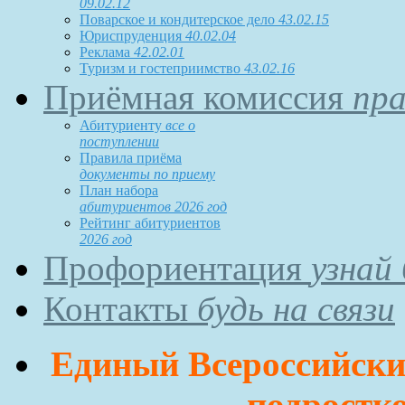
09.02.12
Поварское и кондитерское дело
43.02.15
Юриспруденция
40.02.04
Реклама
42.02.01
Туризм и гостеприимство
43.02.16
Приёмная комиссия
пра
Абитуриенту
все о
поступлении
Правила приёма
документы по приему
План набора
абитуриентов 2026 год
Рейтинг абитуриентов
2026 год
Профориентация
узнай
Контакты
будь на связи
Единый Всероссийский
подростко