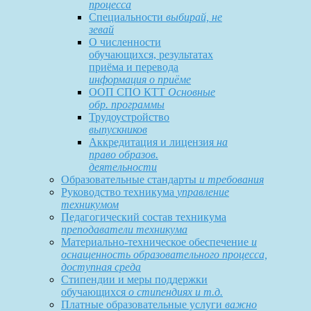
процесса
Специальности
выбирай, не
зевай
О численности
обучающихся, результатах
приёма и перевода
информация о приёме
ООП СПО КТТ
Основные
обр. программы
Трудоустройство
выпускников
Аккредитация и лицензия
на
право образов.
деятельности
Образовательные стандарты
и требования
Руководство техникума
управление
техникумом
Педагогический состав техникума
преподаватели техникума
Материально-техническое обеспечение
и
оснащенность образовательного процесса,
доступная среда
Стипендии и меры поддержки
обучающихся
о стипендиях и т.д.
Платные образовательные услуги
важно