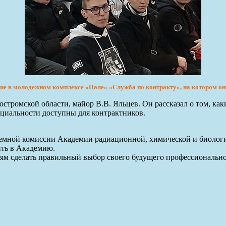
ие в молодежном комплексе «Пале» «Служба по контракту», на котором он
стромской области, майор В.В. Яльцев. Он рассказал о том, ка
пециальности доступны для контрактников.
иемной комиссии Академии радиационной, химической и биолог
ить в Академию.
 сделать правильный выбор своего будущего профессионального 