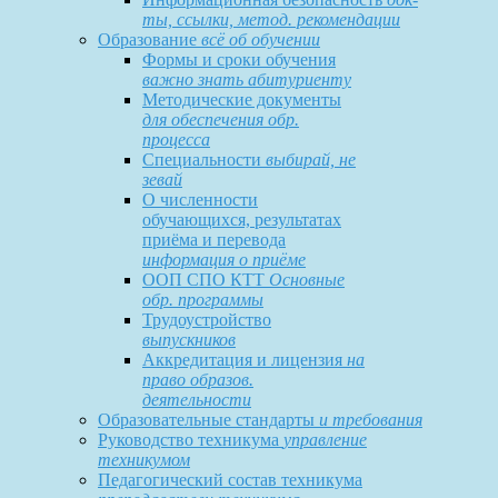
ты, ссылки, метод. рекомендации
Образование
всё об обучении
Формы и сроки обучения
важно знать абитуриенту
Методические документы
для обеспечения обр.
процесса
Специальности
выбирай, не
зевай
О численности
обучающихся, результатах
приёма и перевода
информация о приёме
ООП СПО КТТ
Основные
обр. программы
Трудоустройство
выпускников
Аккредитация и лицензия
на
право образов.
деятельности
Образовательные стандарты
и требования
Руководство техникума
управление
техникумом
Педагогический состав техникума