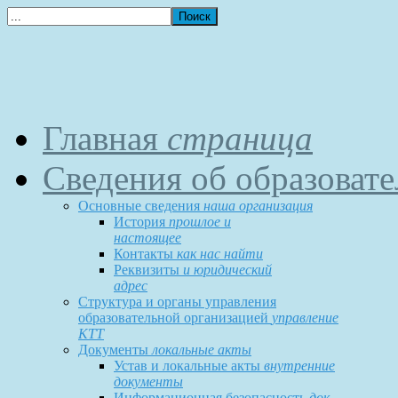
Главная
страница
Сведения об образоват
Основные сведения
наша организация
История
прошлое и
настоящее
Контакты
как нас найти
Реквизиты
и юридический
адрес
Структура и органы управления
образовательной организацией
управление
КТТ
Документы
локальные акты
Устав и локальные акты
внутренние
документы
Информационная безопасность
док-