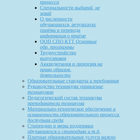
процесса
Специальности
выбирай, не
зевай
О численности
обучающихся, результатах
приёма и перевода
информация о приёме
ООП СПО КТТ
Основные
обр. программы
Трудоустройство
выпускников
Аккредитация и лицензия
на
право образов.
деятельности
Образовательные стандарты
и требования
Руководство техникума
управление
техникумом
Педагогический состав техникума
преподаватели техникума
Материально-техническое обеспечение
и
оснащенность образовательного процесса,
доступная среда
Стипендии и меры поддержки
обучающихся
о стипендиях и т.д.
Платные образовательные услуги
важно