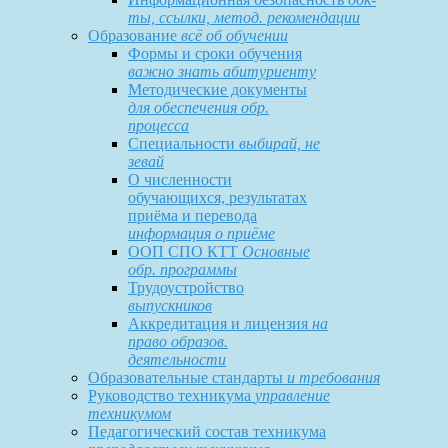
ты, ссылки, метод. рекомендации
Образование
всё об обучении
Формы и сроки обучения
важно знать абитуриенту
Методические документы
для обеспечения обр.
процесса
Специальности
выбирай, не
зевай
О численности
обучающихся, результатах
приёма и перевода
информация о приёме
ООП СПО КТТ
Основные
обр. программы
Трудоустройство
выпускников
Аккредитация и лицензия
на
право образов.
деятельности
Образовательные стандарты
и требования
Руководство техникума
управление
техникумом
Педагогический состав техникума