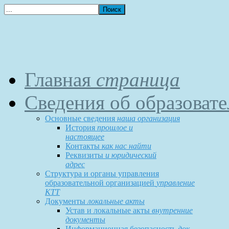
Главная
страница
Сведения об образоват
Основные сведения
наша организация
История
прошлое и
настоящее
Контакты
как нас найти
Реквизиты
и юридический
адрес
Структура и органы управления
образовательной организацией
управление
КТТ
Документы
локальные акты
Устав и локальные акты
внутренние
документы
Информационная безопасность
док-