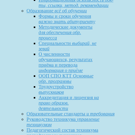
ты, ссылки, метод. рекомендации
Образование
всё об обучении
Формы и сроки обучения
важно знать абитуриенту
Методические документы
для обеспечения обр.
процесса
Специальности
выбирай, не
зевай
О численности
обучающихся, результатах
приёма и перевода
информация о приёме
ООП СПО КТТ
Основные
обр. программы
Трудоустройство
выпускников
Аккредитация и лицензия
на
право образов.
деятельности
Образовательные стандарты
и требования
Руководство техникума
управление
техникумом
Педагогический состав техникума