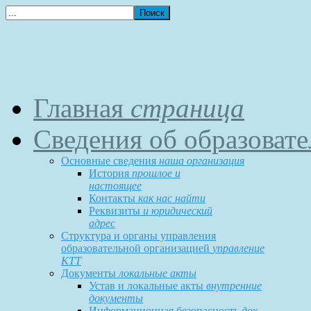
Главная
страница
Сведения об образоват
Основные сведения
наша организация
История
прошлое и
настоящее
Контакты
как нас найти
Реквизиты
и юридический
адрес
Структура и органы управления
образовательной организацией
управление
КТТ
Документы
локальные акты
Устав и локальные акты
внутренние
документы
Информационная безопасность
док-