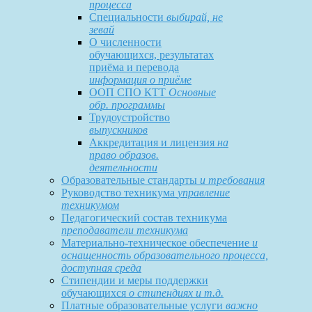
процесса
Специальности
выбирай, не
зевай
О численности
обучающихся, результатах
приёма и перевода
информация о приёме
ООП СПО КТТ
Основные
обр. программы
Трудоустройство
выпускников
Аккредитация и лицензия
на
право образов.
деятельности
Образовательные стандарты
и требования
Руководство техникума
управление
техникумом
Педагогический состав техникума
преподаватели техникума
Материально-техническое обеспечение
и
оснащенность образовательного процесса,
доступная среда
Стипендии и меры поддержки
обучающихся
о стипендиях и т.д.
Платные образовательные услуги
важно