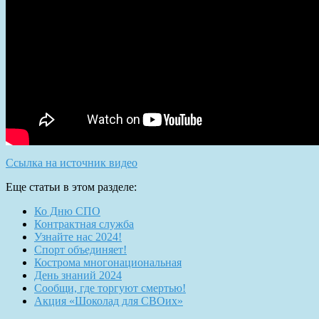
Ссылка на источник видео
Еще статьи в этом разделе:
Ко Дню СПО
Контрактная служба
Узнайте нас 2024!
Спорт объединяет!
Кострома многонациональная
День знаний 2024
Сообщи, где торгуют смертью!
Акция «Шоколад для СВОих»