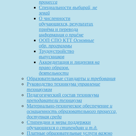
процесса
Специальности
выбирай, не
зевай
О численности
обучающихся, результатах
приёма и перевода
информация о приёме
ООП СПО КТТ
Основные
обр. программы
Трудоустройство
выпускников
Аккредитация и лицензия
на
право образов.
деятельности
Образовательные стандарты
и требования
Руководство техникума
управление
техникумом
Педагогический состав техникума
преподаватели техникума
Материально-техническое обеспечение
и
оснащенность образовательного процесса,
доступная среда
Стипендии и меры поддержки
обучающихся
о стипендиях и т.д.
Платные образовательные услуги
важно