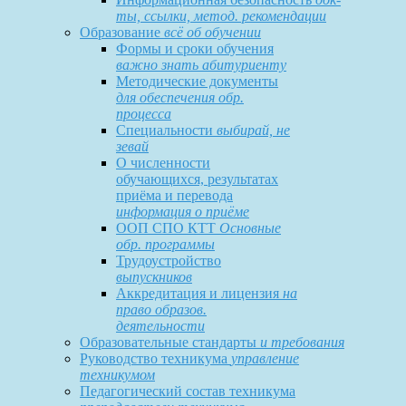
ты, ссылки, метод. рекомендации
Образование
всё об обучении
Формы и сроки обучения
важно знать абитуриенту
Методические документы
для обеспечения обр.
процесса
Специальности
выбирай, не
зевай
О численности
обучающихся, результатах
приёма и перевода
информация о приёме
ООП СПО КТТ
Основные
обр. программы
Трудоустройство
выпускников
Аккредитация и лицензия
на
право образов.
деятельности
Образовательные стандарты
и требования
Руководство техникума
управление
техникумом
Педагогический состав техникума