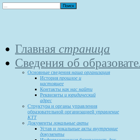
Главная
страница
Сведения об образоват
Основные сведения
наша организация
История
прошлое и
настоящее
Контакты
как нас найти
Реквизиты
и юридический
адрес
Структура и органы управления
образовательной организацией
управление
КТТ
Документы
локальные акты
Устав и локальные акты
внутренние
документы
Информационная безопасность
док-