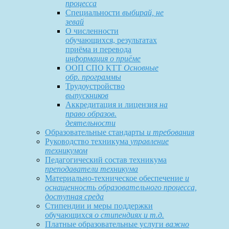
процесса
Специальности
выбирай, не
зевай
О численности
обучающихся, результатах
приёма и перевода
информация о приёме
ООП СПО КТТ
Основные
обр. программы
Трудоустройство
выпускников
Аккредитация и лицензия
на
право образов.
деятельности
Образовательные стандарты
и требования
Руководство техникума
управление
техникумом
Педагогический состав техникума
преподаватели техникума
Материально-техническое обеспечение
и
оснащенность образовательного процесса,
доступная среда
Стипендии и меры поддержки
обучающихся
о стипендиях и т.д.
Платные образовательные услуги
важно