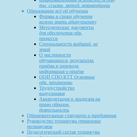
ты, ссылки, метод. рекомендации
Образование
всё об обучении
Формы и сроки обучения
важно знать абитуриенту
Методические документы
для обеспечения обр.
процесса
Специальности
выбирай, не
зевай
О численности
обучающихся, результатах
приёма и перевода
информация о приёме
ООП СПО КТТ
Основные
обр. программы
Трудоустройство
выпускников
Аккредитация и лицензия
на
право образов.
деятельности
Образовательные стандарты
и требования
Руководство техникума
управление
техникумом
Педагогический состав техникума