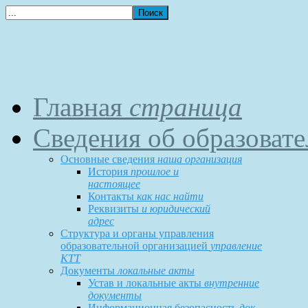
Главная
страница
Сведения об образоват
Основные сведения
наша организация
История
прошлое и
настоящее
Контакты
как нас найти
Реквизиты
и юридический
адрес
Структура и органы управления
образовательной организацией
управление
КТТ
Документы
локальные акты
Устав и локальные акты
внутренние
документы
Информационная безопасность
док-