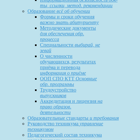
ты, ссылки, метод. рекомендации
Образование
всё об обучении
Формы и сроки обучения
важно знать абитуриенту
Методические документы
для обеспечения обр.
процесса
Специальности
выбирай, не
зевай
О численности
обучающихся, результатах
приёма и перевода
информация о приёме
ООП СПО КТТ
Основные
обр. программы
Трудоустройство
выпускников
Аккредитация и лицензия
на
право образов.
деятельности
Образовательные стандарты
и требования
Руководство техникума
управление
техникумом
Педагогический состав техникума