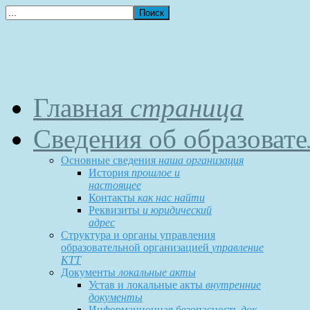
Главная
страница
Сведения об образоват
Основные сведения
наша организация
История
прошлое и
настоящее
Контакты
как нас найти
Реквизиты
и юридический
адрес
Структура и органы управления
образовательной организацией
управление
КТТ
Документы
локальные акты
Устав и локальные акты
внутренние
документы
Информационная безопасность
док-